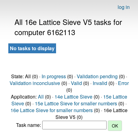
log in
All 16e Lattice Sieve V5 tasks for
computer 6162113
No tasks to display
State: All (0) ·
In progress
(0) ·
Validation pending
(0) ·
Validation inconclusive
(0) ·
Valid
(0) ·
Invalid
(0) ·
Error
(0)
Application:
All
(0) ·
14e Lattice Sieve
(0) ·
15e Lattice
Sieve
(0) ·
15e Lattice Sieve for smaller numbers
(0) ·
16e Lattice Sieve for smaller numbers
(0) · 16e Lattice
Sieve V5 (0)
Task name: