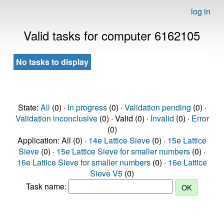
log in
Valid tasks for computer 6162105
No tasks to display
State:
All
(0) ·
In progress
(0) ·
Validation pending
(0) ·
Validation inconclusive
(0) · Valid (0) ·
Invalid
(0) ·
Error
(0)
Application: All (0) ·
14e Lattice Sieve
(0) ·
15e Lattice
Sieve
(0) ·
15e Lattice Sieve for smaller numbers
(0) ·
16e Lattice Sieve for smaller numbers
(0) ·
16e Lattice
Sieve V5
(0)
Task name: