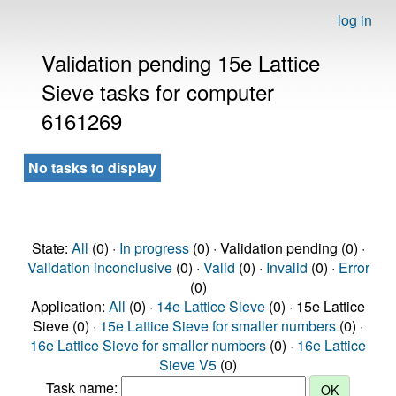
log in
Validation pending 15e Lattice
Sieve tasks for computer
6161269
No tasks to display
State:
All
(0) ·
In progress
(0) · Validation pending (0) ·
Validation inconclusive
(0) ·
Valid
(0) ·
Invalid
(0) ·
Error
(0)
Application:
All
(0) ·
14e Lattice Sieve
(0) · 15e Lattice
Sieve (0) ·
15e Lattice Sieve for smaller numbers
(0) ·
16e Lattice Sieve for smaller numbers
(0) ·
16e Lattice
Sieve V5
(0)
Task name: