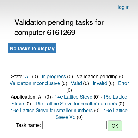
log in
Validation pending tasks for
computer 6161269
No tasks to display
State:
All
(0) ·
In progress
(0) · Validation pending (0) ·
Validation inconclusive
(0) ·
Valid
(0) ·
Invalid
(0) ·
Error
(0)
Application: All (0) ·
14e Lattice Sieve
(0) ·
15e Lattice
Sieve
(0) ·
15e Lattice Sieve for smaller numbers
(0) ·
16e Lattice Sieve for smaller numbers
(0) ·
16e Lattice
Sieve V5
(0)
Task name: