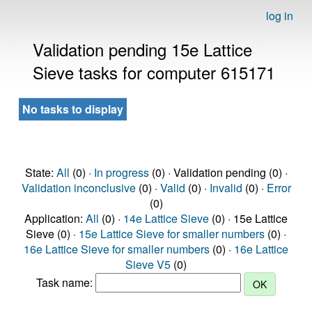
log in
Validation pending 15e Lattice
Sieve tasks for computer 615171
No tasks to display
State:
All
(0) ·
In progress
(0) · Validation pending (0) ·
Validation inconclusive
(0) ·
Valid
(0) ·
Invalid
(0) ·
Error
(0)
Application:
All
(0) ·
14e Lattice Sieve
(0) · 15e Lattice
Sieve (0) ·
15e Lattice Sieve for smaller numbers
(0) ·
16e Lattice Sieve for smaller numbers
(0) ·
16e Lattice
Sieve V5
(0)
Task name: