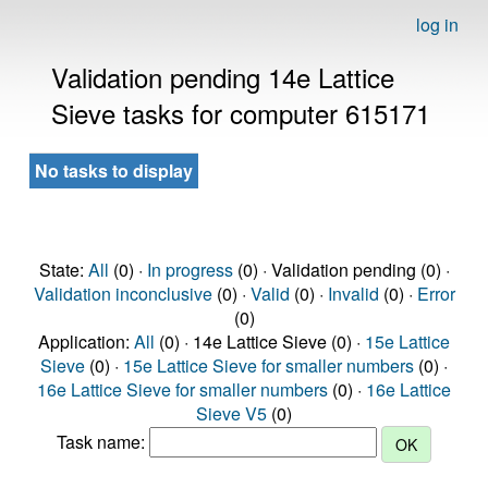
log in
Validation pending 14e Lattice
Sieve tasks for computer 615171
No tasks to display
State:
All
(0) ·
In progress
(0) · Validation pending (0) ·
Validation inconclusive
(0) ·
Valid
(0) ·
Invalid
(0) ·
Error
(0)
Application:
All
(0) · 14e Lattice Sieve (0) ·
15e Lattice
Sieve
(0) ·
15e Lattice Sieve for smaller numbers
(0) ·
16e Lattice Sieve for smaller numbers
(0) ·
16e Lattice
Sieve V5
(0)
Task name: