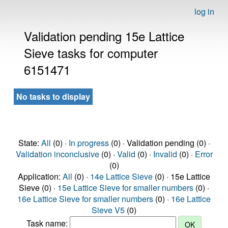
log in
Validation pending 15e Lattice
Sieve tasks for computer
6151471
No tasks to display
State:
All
(0) ·
In progress
(0) · Validation pending (0) ·
Validation inconclusive
(0) ·
Valid
(0) ·
Invalid
(0) ·
Error
(0)
Application:
All
(0) ·
14e Lattice Sieve
(0) · 15e Lattice
Sieve (0) ·
15e Lattice Sieve for smaller numbers
(0) ·
16e Lattice Sieve for smaller numbers
(0) ·
16e Lattice
Sieve V5
(0)
Task name: