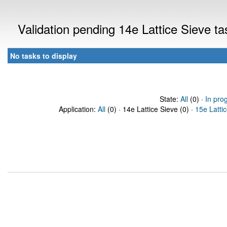
Validation pending 14e Lattice Sieve t
No tasks to display
State:
All
(0) ·
In pro
Application:
All
(0) · 14e Lattice Sieve (0) ·
15e Latti