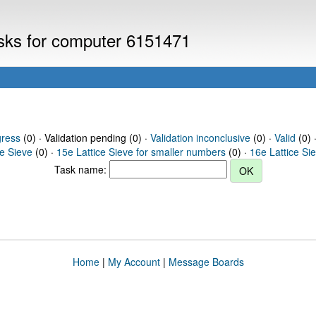
asks for computer 6151471
gress
(0) · Validation pending (0) ·
Validation inconclusive
(0) ·
Valid
(0) 
ce Sieve
(0) ·
15e Lattice Sieve for smaller numbers
(0) ·
16e Lattice Si
Task name:
Home
|
My Account
|
Message Boards