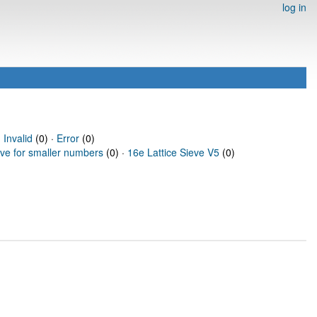
log in
·
Invalid
(0) ·
Error
(0)
eve for smaller numbers
(0) ·
16e Lattice Sieve V5
(0)