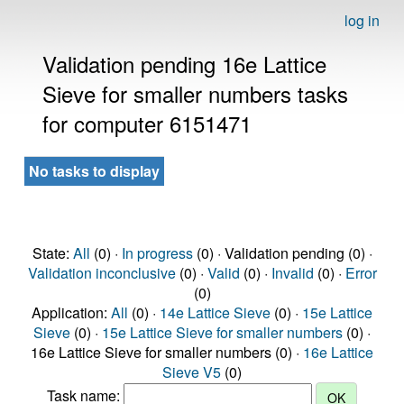
log in
Validation pending 16e Lattice
Sieve for smaller numbers tasks
for computer 6151471
No tasks to display
State:
All
(0) ·
In progress
(0) · Validation pending (0) ·
Validation inconclusive
(0) ·
Valid
(0) ·
Invalid
(0) ·
Error
(0)
Application:
All
(0) ·
14e Lattice Sieve
(0) ·
15e Lattice
Sieve
(0) ·
15e Lattice Sieve for smaller numbers
(0) ·
16e Lattice Sieve for smaller numbers (0) ·
16e Lattice
Sieve V5
(0)
Task name: