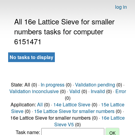
log in
All 16e Lattice Sieve for smaller
numbers tasks for computer
6151471
No tasks to display
State: All (0) ·
In progress
(0) ·
Validation pending
(0) ·
Validation inconclusive
(0) ·
Valid
(0) ·
Invalid
(0) ·
Error
(0)
Application:
All
(0) ·
14e Lattice Sieve
(0) ·
15e Lattice
Sieve
(0) ·
15e Lattice Sieve for smaller numbers
(0) ·
16e Lattice Sieve for smaller numbers (0) ·
16e Lattice
Sieve V5
(0)
Task name: