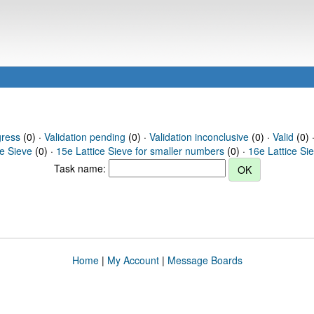
gress
(0) ·
Validation pending
(0) ·
Validation inconclusive
(0) ·
Valid
(0) 
ce Sieve
(0) ·
15e Lattice Sieve for smaller numbers
(0) ·
16e Lattice Si
Task name:
Home
|
My Account
|
Message Boards