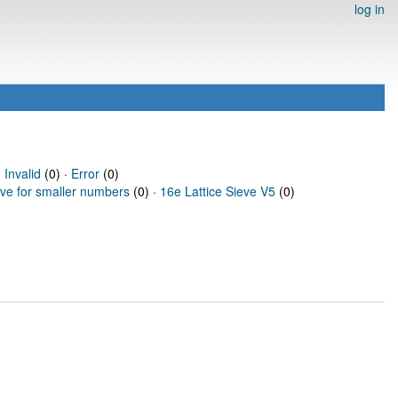
log in
·
Invalid
(0) ·
Error
(0)
eve for smaller numbers
(0) ·
16e Lattice Sieve V5
(0)