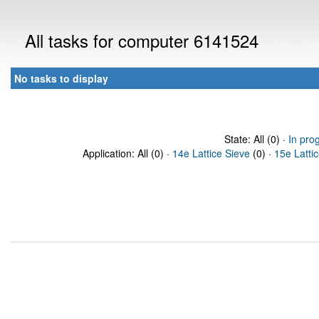
All tasks for computer 6141524
No tasks to display
State: All (0) ·
In pro
Application: All (0) ·
14e Lattice Sieve
(0) ·
15e Latti