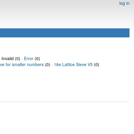
log in
 Invalid (0) ·
Error
(0)
eve for smaller numbers
(0) ·
16e Lattice Sieve V5
(0)