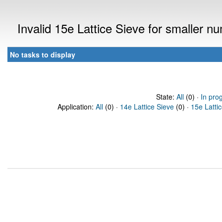
Invalid 15e Lattice Sieve for smaller 
No tasks to display
State:
All
(0) ·
In pro
Application:
All
(0) ·
14e Lattice Sieve
(0) ·
15e Latti