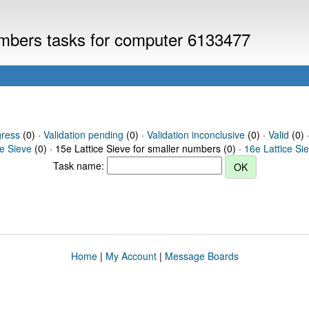
numbers tasks for computer 6133477
gress
(0) ·
Validation pending
(0) ·
Validation inconclusive
(0) ·
Valid
(0) ·
ce Sieve
(0) · 15e Lattice Sieve for smaller numbers (0) ·
16e Lattice Si
Task name:
Home
|
My Account
|
Message Boards