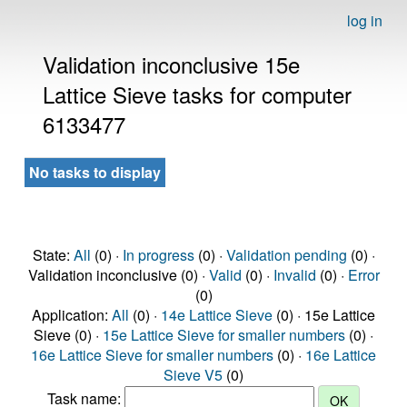
log in
Validation inconclusive 15e
Lattice Sieve tasks for computer
6133477
No tasks to display
State:
All
(0) ·
In progress
(0) ·
Validation pending
(0) ·
Validation inconclusive (0) ·
Valid
(0) ·
Invalid
(0) ·
Error
(0)
Application:
All
(0) ·
14e Lattice Sieve
(0) · 15e Lattice
Sieve (0) ·
15e Lattice Sieve for smaller numbers
(0) ·
16e Lattice Sieve for smaller numbers
(0) ·
16e Lattice
Sieve V5
(0)
Task name: