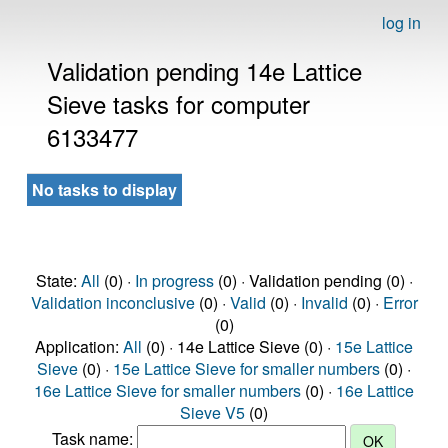
log in
Validation pending 14e Lattice
Sieve tasks for computer
6133477
No tasks to display
State:
All
(0) ·
In progress
(0) · Validation pending (0) ·
Validation inconclusive
(0) ·
Valid
(0) ·
Invalid
(0) ·
Error
(0)
Application:
All
(0) · 14e Lattice Sieve (0) ·
15e Lattice
Sieve
(0) ·
15e Lattice Sieve for smaller numbers
(0) ·
16e Lattice Sieve for smaller numbers
(0) ·
16e Lattice
Sieve V5
(0)
Task name: