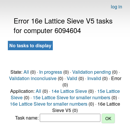
log in
Error 16e Lattice Sieve V5 tasks
for computer 6094604
No tasks to display
State:
All
(0) ·
In progress
(0) ·
Validation pending
(0) ·
Validation inconclusive
(0) ·
Valid
(0) ·
Invalid
(0) · Error
(0)
Application:
All
(0) ·
14e Lattice Sieve
(0) ·
15e Lattice
Sieve
(0) ·
15e Lattice Sieve for smaller numbers
(0) ·
16e Lattice Sieve for smaller numbers
(0) · 16e Lattice
Sieve V5 (0)
Task name: