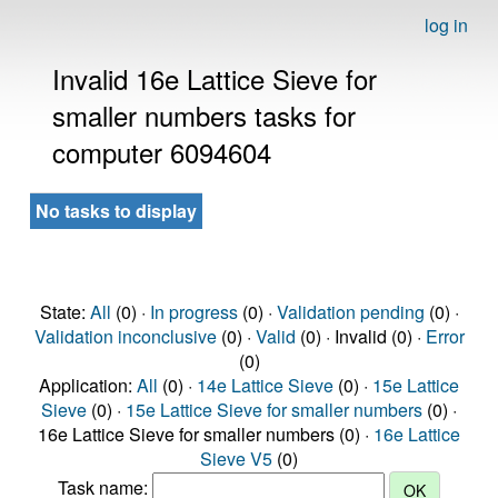
log in
Invalid 16e Lattice Sieve for
smaller numbers tasks for
computer 6094604
No tasks to display
State:
All
(0) ·
In progress
(0) ·
Validation pending
(0) ·
Validation inconclusive
(0) ·
Valid
(0) · Invalid (0) ·
Error
(0)
Application:
All
(0) ·
14e Lattice Sieve
(0) ·
15e Lattice
Sieve
(0) ·
15e Lattice Sieve for smaller numbers
(0) ·
16e Lattice Sieve for smaller numbers (0) ·
16e Lattice
Sieve V5
(0)
Task name: