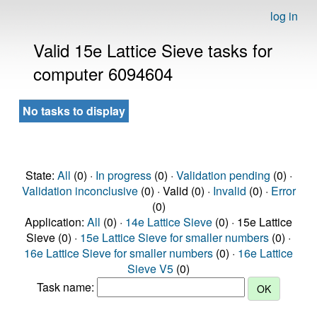
log in
Valid 15e Lattice Sieve tasks for
computer 6094604
No tasks to display
State:
All
(0) ·
In progress
(0) ·
Validation pending
(0) ·
Validation inconclusive
(0) · Valid (0) ·
Invalid
(0) ·
Error
(0)
Application:
All
(0) ·
14e Lattice Sieve
(0) · 15e Lattice
Sieve (0) ·
15e Lattice Sieve for smaller numbers
(0) ·
16e Lattice Sieve for smaller numbers
(0) ·
16e Lattice
Sieve V5
(0)
Task name: