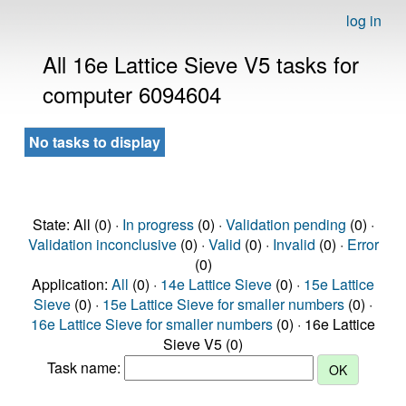
log in
All 16e Lattice Sieve V5 tasks for
computer 6094604
No tasks to display
State: All (0) ·
In progress
(0) ·
Validation pending
(0) ·
Validation inconclusive
(0) ·
Valid
(0) ·
Invalid
(0) ·
Error
(0)
Application:
All
(0) ·
14e Lattice Sieve
(0) ·
15e Lattice
Sieve
(0) ·
15e Lattice Sieve for smaller numbers
(0) ·
16e Lattice Sieve for smaller numbers
(0) · 16e Lattice
Sieve V5 (0)
Task name: