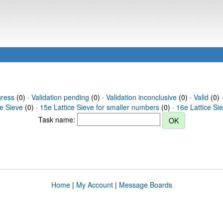
gress
(0) ·
Validation pending
(0) ·
Validation inconclusive
(0) ·
Valid
(0) 
ce Sieve
(0) ·
15e Lattice Sieve for smaller numbers
(0) ·
16e Lattice Si
Task name:
Home
|
My Account
|
Message Boards