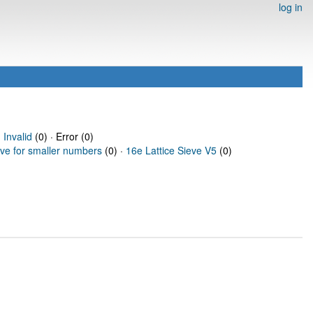
log in
·
Invalid
(0) · Error (0)
eve for smaller numbers
(0) ·
16e Lattice Sieve V5
(0)