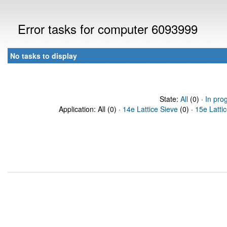
Error tasks for computer 6093999
No tasks to display
State:
All
(0) ·
In pro
Application: All (0) ·
14e Lattice Sieve
(0) ·
15e Latti