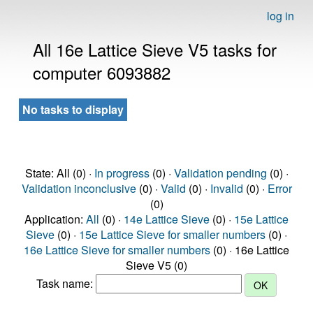
log in
All 16e Lattice Sieve V5 tasks for
computer 6093882
No tasks to display
State: All (0) ·
In progress
(0) ·
Validation pending
(0) ·
Validation inconclusive
(0) ·
Valid
(0) ·
Invalid
(0) ·
Error
(0)
Application:
All
(0) ·
14e Lattice Sieve
(0) ·
15e Lattice
Sieve
(0) ·
15e Lattice Sieve for smaller numbers
(0) ·
16e Lattice Sieve for smaller numbers
(0) · 16e Lattice
Sieve V5 (0)
Task name: