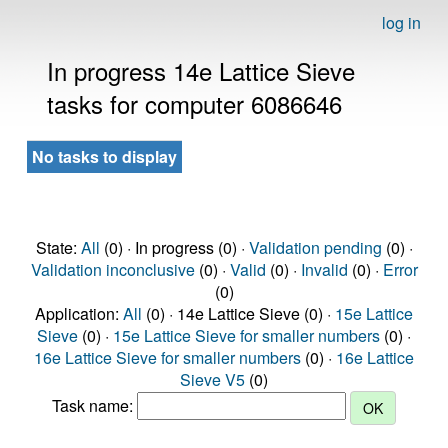
log in
In progress 14e Lattice Sieve
tasks for computer 6086646
No tasks to display
State:
All
(0) · In progress (0) ·
Validation pending
(0) ·
Validation inconclusive
(0) ·
Valid
(0) ·
Invalid
(0) ·
Error
(0)
Application:
All
(0) · 14e Lattice Sieve (0) ·
15e Lattice
Sieve
(0) ·
15e Lattice Sieve for smaller numbers
(0) ·
16e Lattice Sieve for smaller numbers
(0) ·
16e Lattice
Sieve V5
(0)
Task name: