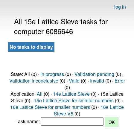
log in
All 15e Lattice Sieve tasks for
computer 6086646
No tasks to display
State: All (0) ·
In progress
(0) ·
Validation pending
(0) ·
Validation inconclusive
(0) ·
Valid
(0) ·
Invalid
(0) ·
Error
(0)
Application:
All
(0) ·
14e Lattice Sieve
(0) · 15e Lattice
Sieve (0) ·
15e Lattice Sieve for smaller numbers
(0) ·
16e Lattice Sieve for smaller numbers
(0) ·
16e Lattice
Sieve V5
(0)
Task name: