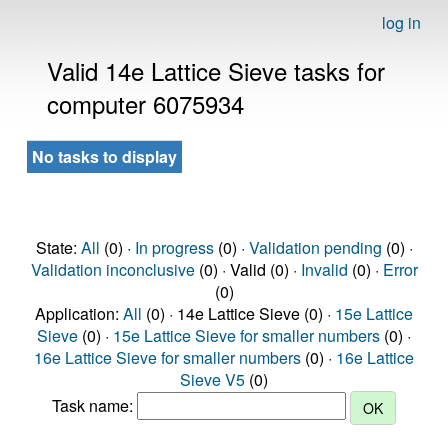
log in
Valid 14e Lattice Sieve tasks for
computer 6075934
No tasks to display
State:
All
(0) ·
In progress
(0) ·
Validation pending
(0) ·
Validation inconclusive
(0) · Valid (0) ·
Invalid
(0) ·
Error
(0)
Application:
All
(0) · 14e Lattice Sieve (0) ·
15e Lattice
Sieve
(0) ·
15e Lattice Sieve for smaller numbers
(0) ·
16e Lattice Sieve for smaller numbers
(0) ·
16e Lattice
Sieve V5
(0)
Task name: