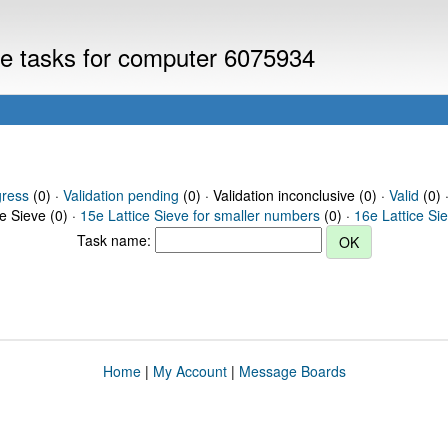
eve tasks for computer 6075934
gress
(0) ·
Validation pending
(0) · Validation inconclusive (0) ·
Valid
(0) 
ce Sieve (0) ·
15e Lattice Sieve for smaller numbers
(0) ·
16e Lattice Si
Task name:
Home
|
My Account
|
Message Boards