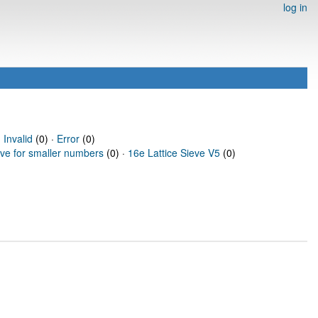
log in
·
Invalid
(0) ·
Error
(0)
eve for smaller numbers
(0) ·
16e Lattice Sieve V5
(0)