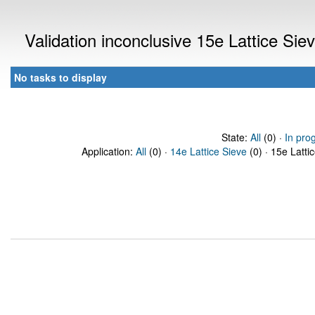
Validation inconclusive 15e Lattice Si
No tasks to display
State:
All
(0) ·
In pro
Application:
All
(0) ·
14e Lattice Sieve
(0) · 15e Latti