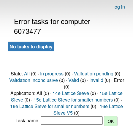
log in
Error tasks for computer
6073477
No tasks to display
State:
All
(0) ·
In progress
(0) ·
Validation pending
(0) ·
Validation inconclusive
(0) ·
Valid
(0) ·
Invalid
(0) · Error
(0)
Application: All (0) ·
14e Lattice Sieve
(0) ·
15e Lattice
Sieve
(0) ·
15e Lattice Sieve for smaller numbers
(0) ·
16e Lattice Sieve for smaller numbers
(0) ·
16e Lattice
Sieve V5
(0)
Task name: