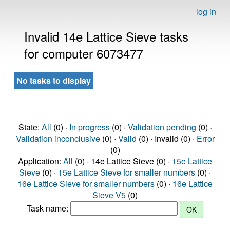
log in
Invalid 14e Lattice Sieve tasks
for computer 6073477
No tasks to display
State:
All
(0) ·
In progress
(0) ·
Validation pending
(0) ·
Validation inconclusive
(0) ·
Valid
(0) · Invalid (0) ·
Error
(0)
Application:
All
(0) · 14e Lattice Sieve (0) ·
15e Lattice
Sieve
(0) ·
15e Lattice Sieve for smaller numbers
(0) ·
16e Lattice Sieve for smaller numbers
(0) ·
16e Lattice
Sieve V5
(0)
Task name: