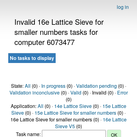
log in
Invalid 16e Lattice Sieve for
smaller numbers tasks for
computer 6073477
No tasks to display
State:
All
(0) ·
In progress
(0) ·
Validation pending
(0) ·
Validation inconclusive
(0) ·
Valid
(0) · Invalid (0) ·
Error
(0)
Application:
All
(0) ·
14e Lattice Sieve
(0) ·
15e Lattice
Sieve
(0) ·
15e Lattice Sieve for smaller numbers
(0) ·
16e Lattice Sieve for smaller numbers (0) ·
16e Lattice
Sieve V5
(0)
Task name: