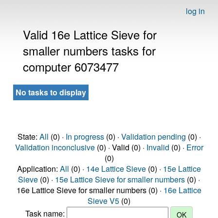
log in
Valid 16e Lattice Sieve for
smaller numbers tasks for
computer 6073477
No tasks to display
State:
All
(0) ·
In progress
(0) ·
Validation pending
(0) ·
Validation inconclusive
(0) · Valid (0) ·
Invalid
(0) ·
Error
(0)
Application:
All
(0) ·
14e Lattice Sieve
(0) ·
15e Lattice
Sieve
(0) ·
15e Lattice Sieve for smaller numbers
(0) ·
16e Lattice Sieve for smaller numbers (0) ·
16e Lattice
Sieve V5
(0)
Task name: