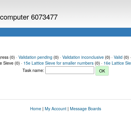
or computer 6073477
gress (0) ·
Validation pending
(0) ·
Validation inconclusive
(0) ·
Valid
(0) 
ce Sieve (0) ·
15e Lattice Sieve for smaller numbers
(0) ·
16e Lattice Si
Task name:
Home
|
My Account
|
Message Boards