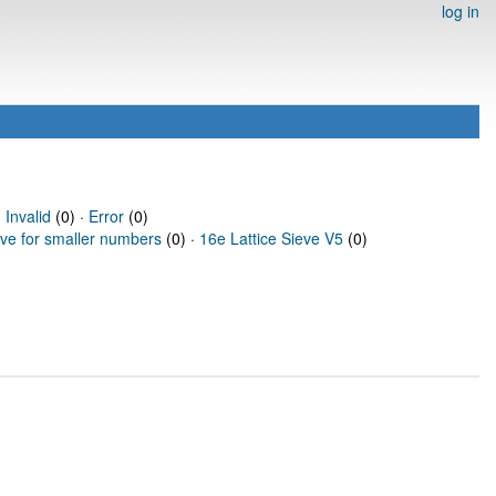
log in
·
Invalid
(0) ·
Error
(0)
eve for smaller numbers
(0) ·
16e Lattice Sieve V5
(0)