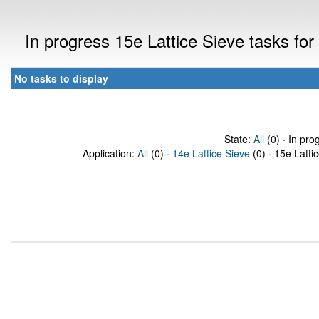
In progress 15e Lattice Sieve tasks f
No tasks to display
State:
All
(0) · In pro
Application:
All
(0) ·
14e Lattice Sieve
(0) · 15e Latti