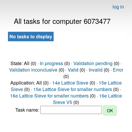
log in
All tasks for computer 6073477
No tasks to display
State: All (0) ·
In progress
(0) ·
Validation pending
(0) ·
Validation inconclusive
(0) ·
Valid
(0) ·
Invalid
(0) ·
Error
(0)
Application: All (0) ·
14e Lattice Sieve
(0) ·
15e Lattice
Sieve
(0) ·
15e Lattice Sieve for smaller numbers
(0) ·
16e Lattice Sieve for smaller numbers
(0) ·
16e Lattice
Sieve V5
(0)
Task name: