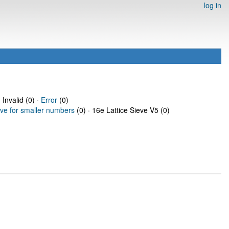
log in
 Invalid (0) ·
Error
(0)
eve for smaller numbers
(0) · 16e Lattice Sieve V5 (0)