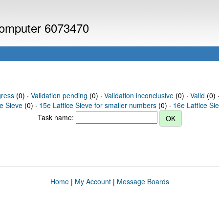
 computer 6073470
gress
(0) ·
Validation pending
(0) ·
Validation inconclusive
(0) ·
Valid
(0) ·
ce Sieve
(0) ·
15e Lattice Sieve for smaller numbers
(0) ·
16e Lattice Si
Task name:
Home
|
My Account
|
Message Boards