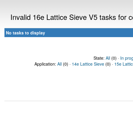
Invalid 16e Lattice Sieve V5 tasks for
No tasks to display
State:
All
(0) ·
In pro
Application:
All
(0) ·
14e Lattice Sieve
(0) ·
15e Latti