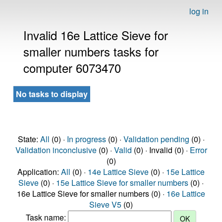
log in
Invalid 16e Lattice Sieve for
smaller numbers tasks for
computer 6073470
No tasks to display
State:
All
(0) ·
In progress
(0) ·
Validation pending
(0) ·
Validation inconclusive
(0) ·
Valid
(0) · Invalid (0) ·
Error
(0)
Application:
All
(0) ·
14e Lattice Sieve
(0) ·
15e Lattice
Sieve
(0) ·
15e Lattice Sieve for smaller numbers
(0) ·
16e Lattice Sieve for smaller numbers (0) ·
16e Lattice
Sieve V5
(0)
Task name: