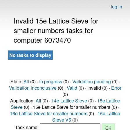
log in
Invalid 15e Lattice Sieve for
smaller numbers tasks for
computer 6073470
No tasks to display
State:
All
(0) ·
In progress
(0) ·
Validation pending
(0) ·
Validation inconclusive
(0) ·
Valid
(0) · Invalid (0) ·
Error
(0)
Application:
All
(0) ·
14e Lattice Sieve
(0) ·
15e Lattice
Sieve
(0) · 15e Lattice Sieve for smaller numbers (0) ·
16e Lattice Sieve for smaller numbers
(0) ·
16e Lattice
Sieve V5
(0)
Task name: