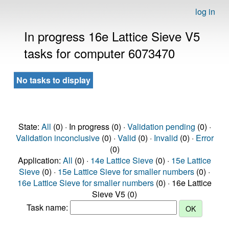
log in
In progress 16e Lattice Sieve V5
tasks for computer 6073470
No tasks to display
State:
All
(0) · In progress (0) ·
Validation pending
(0) ·
Validation inconclusive
(0) ·
Valid
(0) ·
Invalid
(0) ·
Error
(0)
Application:
All
(0) ·
14e Lattice Sieve
(0) ·
15e Lattice
Sieve
(0) ·
15e Lattice Sieve for smaller numbers
(0) ·
16e Lattice Sieve for smaller numbers
(0) · 16e Lattice
Sieve V5 (0)
Task name: