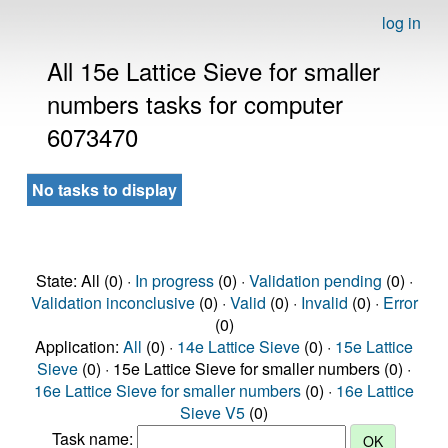
log in
All 15e Lattice Sieve for smaller
numbers tasks for computer
6073470
No tasks to display
State: All (0) ·
In progress
(0) ·
Validation pending
(0) ·
Validation inconclusive
(0) ·
Valid
(0) ·
Invalid
(0) ·
Error
(0)
Application:
All
(0) ·
14e Lattice Sieve
(0) ·
15e Lattice
Sieve
(0) · 15e Lattice Sieve for smaller numbers (0) ·
16e Lattice Sieve for smaller numbers
(0) ·
16e Lattice
Sieve V5
(0)
Task name: