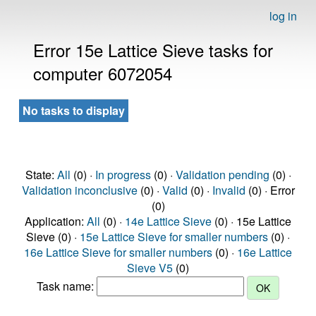
log in
Error 15e Lattice Sieve tasks for
computer 6072054
No tasks to display
State:
All
(0) ·
In progress
(0) ·
Validation pending
(0) ·
Validation inconclusive
(0) ·
Valid
(0) ·
Invalid
(0) · Error
(0)
Application:
All
(0) ·
14e Lattice Sieve
(0) · 15e Lattice
Sieve (0) ·
15e Lattice Sieve for smaller numbers
(0) ·
16e Lattice Sieve for smaller numbers
(0) ·
16e Lattice
Sieve V5
(0)
Task name: