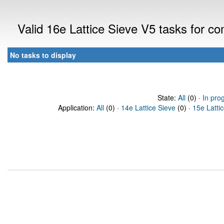
Valid 16e Lattice Sieve V5 tasks for 
No tasks to display
State:
All
(0) ·
In pro
Application:
All
(0) ·
14e Lattice Sieve
(0) ·
15e Latti