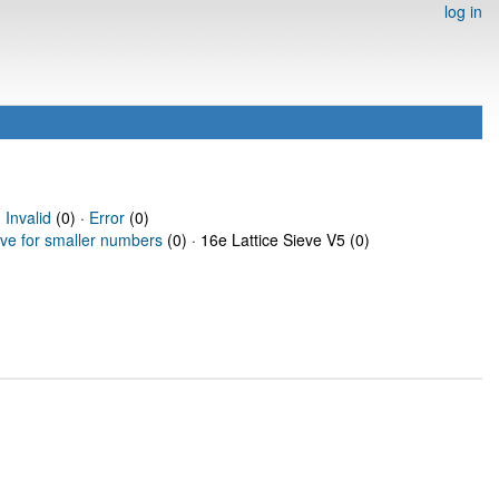
log in
·
Invalid
(0) ·
Error
(0)
eve for smaller numbers
(0) · 16e Lattice Sieve V5 (0)