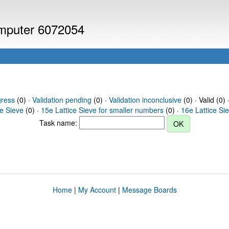
computer 6072054
gress
(0) ·
Validation pending
(0) ·
Validation inconclusive
(0) · Valid (0) 
ce Sieve
(0) ·
15e Lattice Sieve for smaller numbers
(0) ·
16e Lattice Si
Task name:
Home
|
My Account
|
Message Boards