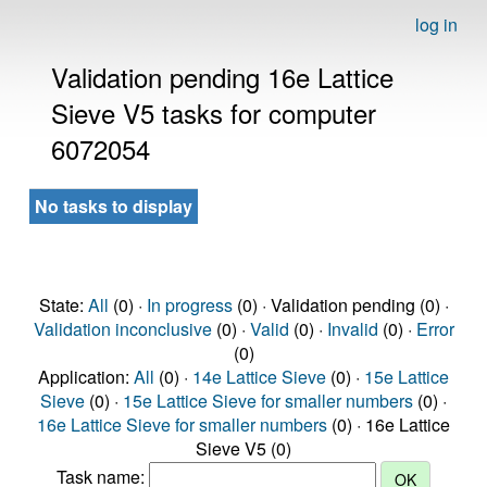
log in
Validation pending 16e Lattice
Sieve V5 tasks for computer
6072054
No tasks to display
State:
All
(0) ·
In progress
(0) · Validation pending (0) ·
Validation inconclusive
(0) ·
Valid
(0) ·
Invalid
(0) ·
Error
(0)
Application:
All
(0) ·
14e Lattice Sieve
(0) ·
15e Lattice
Sieve
(0) ·
15e Lattice Sieve for smaller numbers
(0) ·
16e Lattice Sieve for smaller numbers
(0) · 16e Lattice
Sieve V5 (0)
Task name: