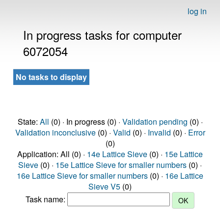
log in
In progress tasks for computer
6072054
No tasks to display
State:
All
(0) · In progress (0) ·
Validation pending
(0) ·
Validation inconclusive
(0) ·
Valid
(0) ·
Invalid
(0) ·
Error
(0)
Application: All (0) ·
14e Lattice Sieve
(0) ·
15e Lattice
Sieve
(0) ·
15e Lattice Sieve for smaller numbers
(0) ·
16e Lattice Sieve for smaller numbers
(0) ·
16e Lattice
Sieve V5
(0)
Task name: