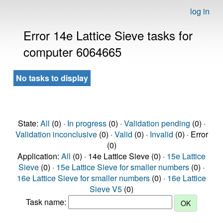
log in
Error 14e Lattice Sieve tasks for
computer 6064665
No tasks to display
State:
All
(0) ·
In progress
(0) ·
Validation pending
(0) ·
Validation inconclusive
(0) ·
Valid
(0) ·
Invalid
(0) · Error
(0)
Application:
All
(0) · 14e Lattice Sieve (0) ·
15e Lattice
Sieve
(0) ·
15e Lattice Sieve for smaller numbers
(0) ·
16e Lattice Sieve for smaller numbers
(0) ·
16e Lattice
Sieve V5
(0)
Task name: