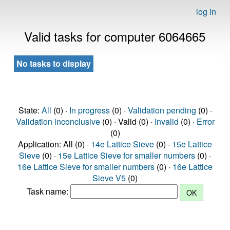
log in
Valid tasks for computer 6064665
No tasks to display
State:
All
(0) ·
In progress
(0) ·
Validation pending
(0) ·
Validation inconclusive
(0) · Valid (0) ·
Invalid
(0) ·
Error
(0)
Application: All (0) ·
14e Lattice Sieve
(0) ·
15e Lattice
Sieve
(0) ·
15e Lattice Sieve for smaller numbers
(0) ·
16e Lattice Sieve for smaller numbers
(0) ·
16e Lattice
Sieve V5
(0)
Task name: