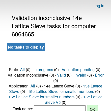
log in
Validation inconclusive 14e
Lattice Sieve tasks for computer
6064665
No tasks to display
State:
All
(0) ·
In progress
(0) ·
Validation pending
(0) ·
Validation inconclusive (0) ·
Valid
(0) ·
Invalid
(0) ·
Error
(0)
Application:
All
(0) · 14e Lattice Sieve (0) ·
15e Lattice
Sieve
(0) ·
15e Lattice Sieve for smaller numbers
(0) ·
16e Lattice Sieve for smaller numbers
(0) ·
16e Lattice
Sieve V5
(0)
Task name: