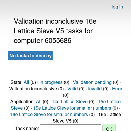
log in
Validation inconclusive 16e
Lattice Sieve V5 tasks for
computer 6055686
No tasks to display
State:
All
(0) ·
In progress
(0) ·
Validation pending
(0) ·
Validation inconclusive (0) ·
Valid
(0) ·
Invalid
(0) ·
Error
(0)
Application:
All
(0) ·
14e Lattice Sieve
(0) ·
15e Lattice
Sieve
(0) ·
15e Lattice Sieve for smaller numbers
(0) ·
16e Lattice Sieve for smaller numbers
(0) · 16e Lattice
Sieve V5 (0)
Task name: