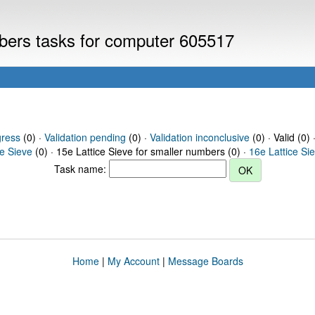
mbers tasks for computer 605517
gress
(0) ·
Validation pending
(0) ·
Validation inconclusive
(0) · Valid (0) 
ce Sieve
(0) · 15e Lattice Sieve for smaller numbers (0) ·
16e Lattice Si
Task name:
Home
|
My Account
|
Message Boards