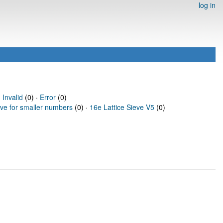
log in
·
Invalid
(0) ·
Error
(0)
eve for smaller numbers
(0) ·
16e Lattice Sieve V5
(0)