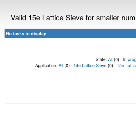
Valid 15e Lattice Sieve for smaller nu
No tasks to display
State:
All
(0) ·
In pro
Application:
All
(0) ·
14e Lattice Sieve
(0) ·
15e Latti