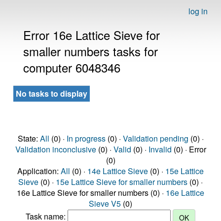
log in
Error 16e Lattice Sieve for
smaller numbers tasks for
computer 6048346
No tasks to display
State:
All
(0) ·
In progress
(0) ·
Validation pending
(0) ·
Validation inconclusive
(0) ·
Valid
(0) ·
Invalid
(0) · Error
(0)
Application:
All
(0) ·
14e Lattice Sieve
(0) ·
15e Lattice
Sieve
(0) ·
15e Lattice Sieve for smaller numbers
(0) ·
16e Lattice Sieve for smaller numbers (0) ·
16e Lattice
Sieve V5
(0)
Task name: