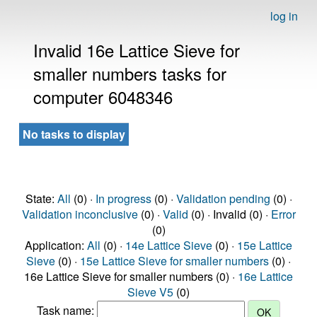
log in
Invalid 16e Lattice Sieve for
smaller numbers tasks for
computer 6048346
No tasks to display
State:
All
(0) ·
In progress
(0) ·
Validation pending
(0) ·
Validation inconclusive
(0) ·
Valid
(0) · Invalid (0) ·
Error
(0)
Application:
All
(0) ·
14e Lattice Sieve
(0) ·
15e Lattice
Sieve
(0) ·
15e Lattice Sieve for smaller numbers
(0) ·
16e Lattice Sieve for smaller numbers (0) ·
16e Lattice
Sieve V5
(0)
Task name: