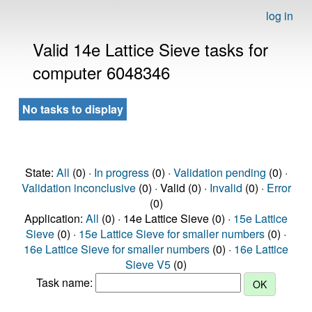
log in
Valid 14e Lattice Sieve tasks for
computer 6048346
No tasks to display
State:
All
(0) ·
In progress
(0) ·
Validation pending
(0) ·
Validation inconclusive
(0) · Valid (0) ·
Invalid
(0) ·
Error
(0)
Application:
All
(0) · 14e Lattice Sieve (0) ·
15e Lattice
Sieve
(0) ·
15e Lattice Sieve for smaller numbers
(0) ·
16e Lattice Sieve for smaller numbers
(0) ·
16e Lattice
Sieve V5
(0)
Task name: