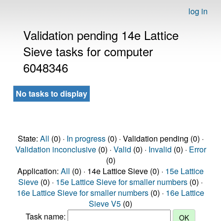
log in
Validation pending 14e Lattice
Sieve tasks for computer
6048346
No tasks to display
State:
All
(0) ·
In progress
(0) · Validation pending (0) ·
Validation inconclusive
(0) ·
Valid
(0) ·
Invalid
(0) ·
Error
(0)
Application:
All
(0) · 14e Lattice Sieve (0) ·
15e Lattice
Sieve
(0) ·
15e Lattice Sieve for smaller numbers
(0) ·
16e Lattice Sieve for smaller numbers
(0) ·
16e Lattice
Sieve V5
(0)
Task name: