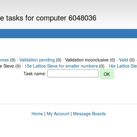
eve tasks for computer 6048036
gress
(0) ·
Validation pending
(0) · Validation inconclusive (0) ·
Valid
(0) 
ce Sieve (0) ·
15e Lattice Sieve for smaller numbers
(0) ·
16e Lattice Si
Task name:
Home
|
My Account
|
Message Boards