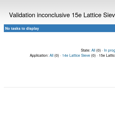
Validation inconclusive 15e Lattice Si
No tasks to display
State:
All
(0) ·
In pro
Application:
All
(0) ·
14e Lattice Sieve
(0) · 15e Latti