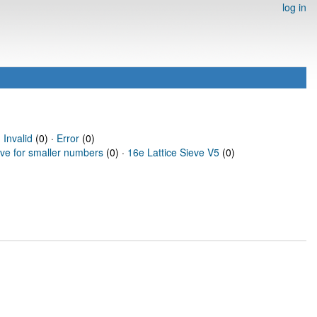
log in
·
Invalid
(0) ·
Error
(0)
eve for smaller numbers
(0) ·
16e Lattice Sieve V5
(0)