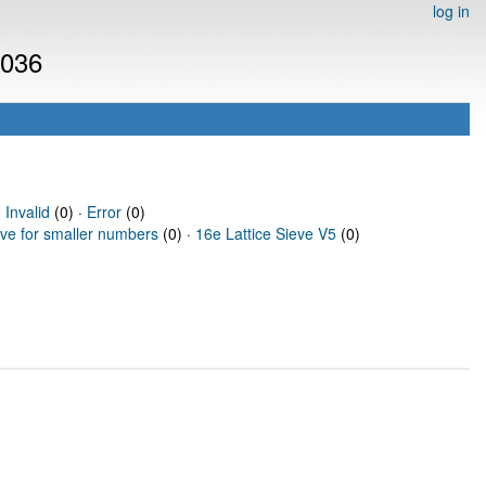
log in
8036
·
Invalid
(0) ·
Error
(0)
eve for smaller numbers
(0) ·
16e Lattice Sieve V5
(0)