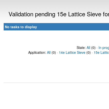
Validation pending 15e Lattice Sieve f
No tasks to display
State:
All
(0) ·
In pro
Application:
All
(0) ·
14e Lattice Sieve
(0) ·
15e Latti